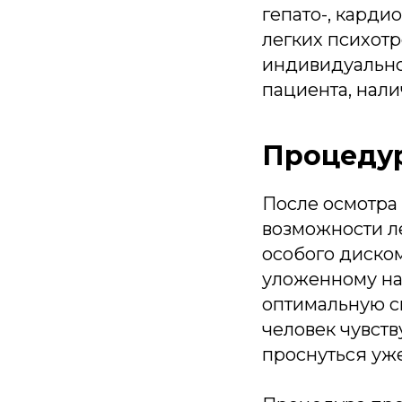
гепато-, карди
легких психотр
индивидуально
пациента, нали
Процеду
После осмотра
возможности л
особого диско
уложенному на
оптимальную ск
человек чувств
проснуться уж