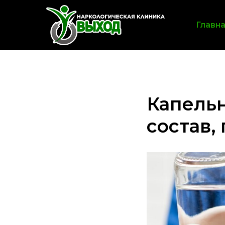
Главн
Капельн
состав,