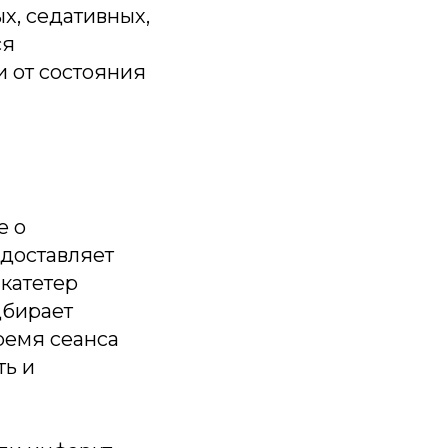
х, седативных,
ся
и от состояния
е о
 доставляет
катетер
дбирает
ремя сеанса
ть и