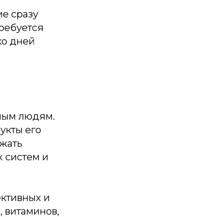
ие сразу
требуется
ко дней
мым людям.
укты его
ежать
 систем и
ктивных и
, витаминов,