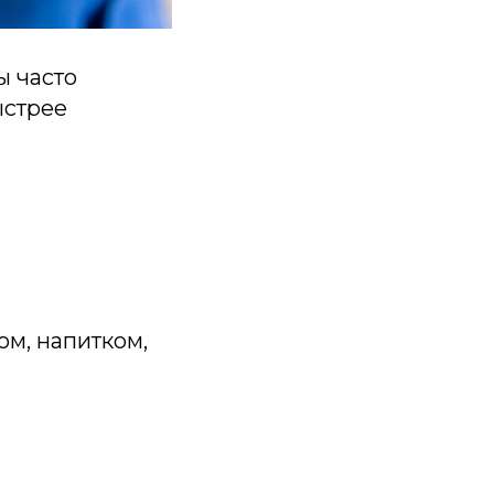
ы часто
ыстрее
м, напитком,