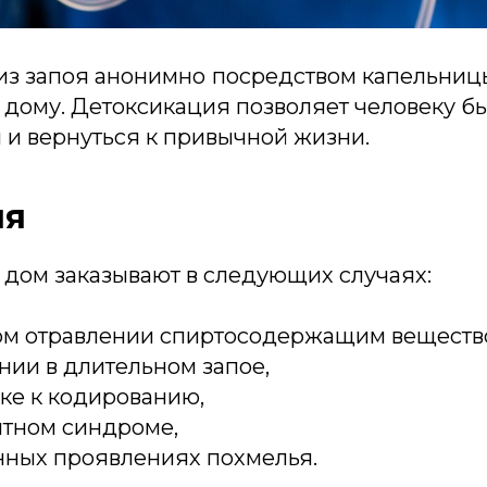
из запоя анонимно
посредством капельниц
 дому. Детоксикация позволяет человеку б
 и вернуться к привычной жизни.
ия
 дом заказывают в следующих случаях:
ом отравлении спиртосодержащим вещество
ии в длительном запое,
ке к кодированию,
нтном синдроме,
нных проявлениях похмелья.