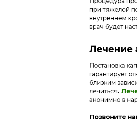
Процедура про
при тяжелой по
внутреннем кро
врач будет нас
Лечение 
Постановка ка
гарантирует от
близким зависи
лечиться
.
Лече
анонимно в на
Позвоните на