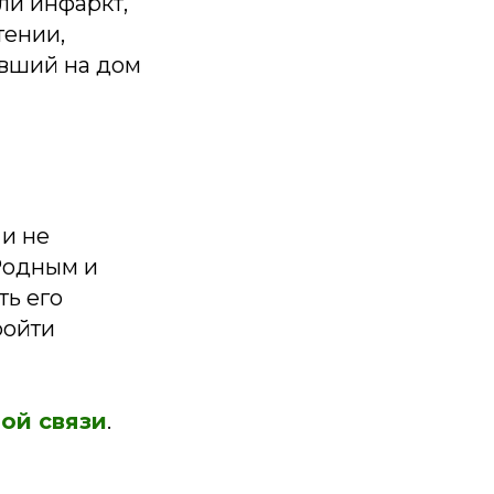
ли инфаркт,
тении,
авший на дом
и не
 Родным и
ть его
ойти
ой связи
.