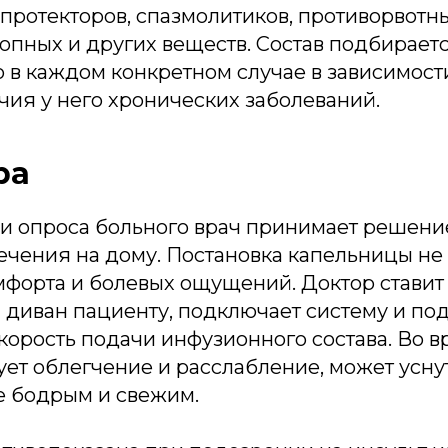
опротекторов, спазмолитиков, противорвотны
опных и других веществ. Состав подбирает
 в каждом конкретном случае в зависимост
чия у него хронических заболеваний.
ра
 и опроса больного врач принимает решени
ечения на дому. Постановка капельницы не
мфорта и болевых ощущений. Доктор ставит 
 диван пациенту, подключает систему и по
орость подачи инфузионного состава. Во в
ует облегчение и расслабление, может усну
е бодрым и свежим.