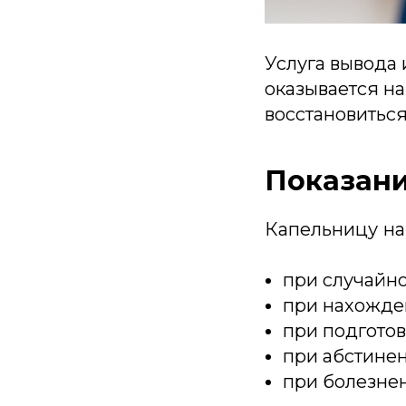
Услуга вывода 
оказывается на
восстановиться
Показан
Капельницу
на
при случайн
при нахожден
при подготов
при абстине
при болезне