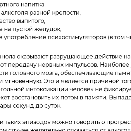
ртного напитка,
алкоголя разной крепости,
ство выпитого,
 на пустой желудок,
 употребление психостимуляторов (в том чи
анола оказывают разрушающее действие н
уют передачу нервных импульсов. Наиболе
сти головного мозга, обеспечивающие памя
 мгновенную. Это и является причиной того
гольной интоксикации человек не фиксируе
жет восстановить их потом в памяти. Выпада
ары секунд до суток.
и таких эпизодов можно говорить о прогре
том случае желательно отказаться от алкого