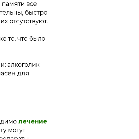
 памяти все
тельны, быстро
их отсутствуют.
е то, что было
и: алкоголик
пасен для
ходимо
лечение
ту могут
репараты,