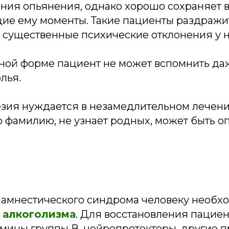
ния опьянения, однако хорошо сохраняет в
е ему моменты. Такие пациенты раздражи
 существенные психические отклонения у н
ной форме пациент не может вспомнить даж
олья.
езия нуждается в незамедлительном лечени
 фамилию, не узнает родных, может быть о
 амнестического синдрома человеку необ
 алкоголизма
. Для восстановления пациен
мины группы В, нейропротекторы, другие п