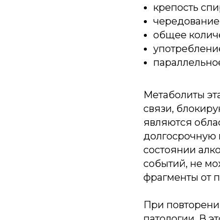
крепость спи
чередование 
общее количе
употребление
параллельное
Метаболиты эт
связи, блокир
являются обла
долгосрочную и
состоянии алко
событий, не мо
фрагменты от п
При повторени
патологии. В э