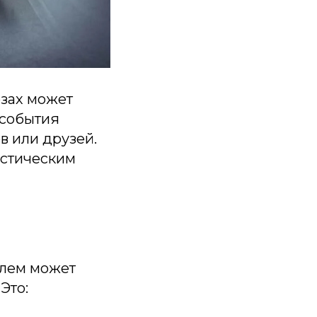
озах может
 события
в или друзей.
естическим
олем может
Это: