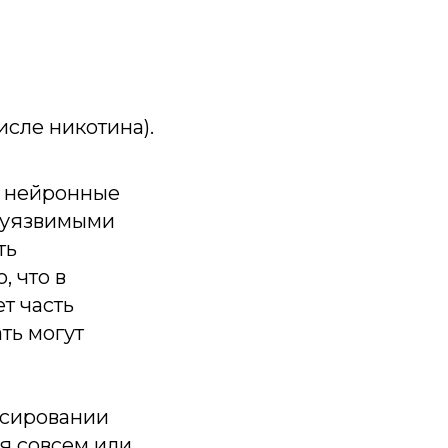
сле никотина).
а нейронные
е уязвимыми
ть
, что в
т часть
ть могут
ссировании
ля совсем или