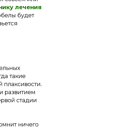
нику лечения
обелы будет
вьется
дельных
гда такие
 плаксивости.
и развитием
ервой стадии
помнит ничего