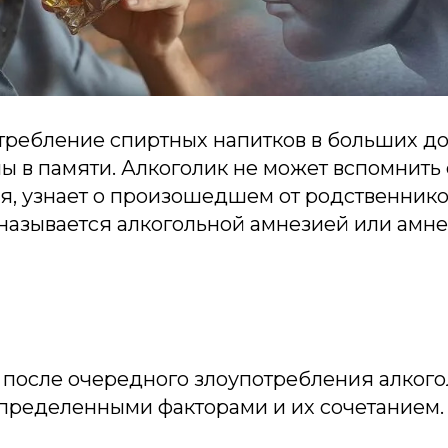
требление спиртных напитков в больших д
ы в памяти. Алкоголик не может вспомнить
я, узнает о произошедшем от родственнико
 называется алкогольной амнезией или амн
 после очередного злоупотребления алког
пределенными факторами и их сочетанием. 