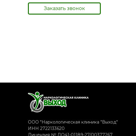
Заказать звонок
Написать в WhatsApp
ООО "Наркологическая клиника "Выход"
ИНН 2722133620
Лицензия № ЛО41-01189-27/00377267