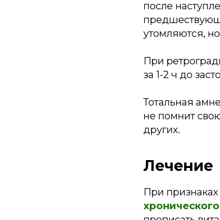
после наступле
предшествующи
утомляются, но
При ретроград
за 1-2 ч до заст
Тотальная амн
не помнит свою
других.
Лечение
При признаках
хронического
прописать вита