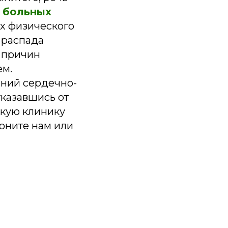
 больных
их физического
 распада
е причин
ем.
аний сердечно-
тказавшись от
скую клинику
оните нам или