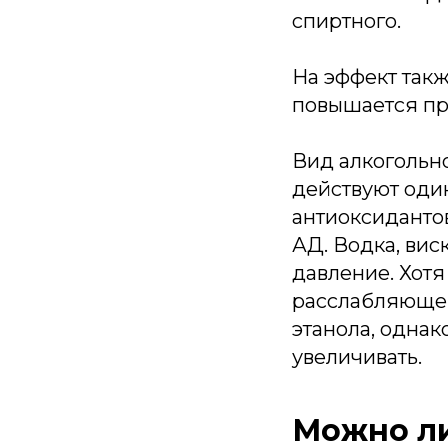
спиртного.
На эффект такж
повышается пр
Вид алкогольно
действуют оди
антиоксиданто
АД. Водка, вис
давление. Хотя
расслабляюще.
этанола, однак
увеличивать.
Можно ли