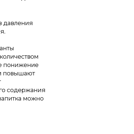
ов давления
я.
ианты
 количеством
ое понижение
 и повышают
т
ого содержания
 напитка можно