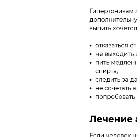
Гипертоникам л
дополнительную
выпить хочетс
отказаться от
не выходить 
пить медленн
спирта,
следить за д
не сочетать а
попробовать 
Лечение 
Если человек н