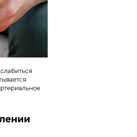
сслабиться
тывается
артериальное
блении