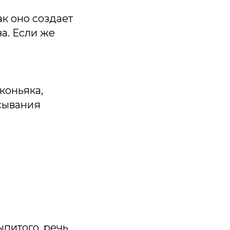
ак оно создает
а. Если же
коньяка,
асывания
ыпитого, речь