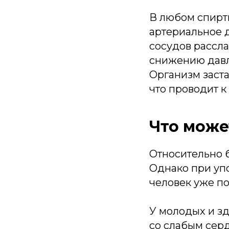
В любом спирт
артериальное д
сосудов рассла
снижению давл
Организм заста
что проводит 
Что може
Относительно б
Однако при уп
человек уже по
У молодых и з
со слабым сер