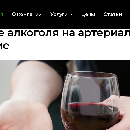
ая
О компании
Услуги
Цены
Статьи
 алкоголя на артериа
ие