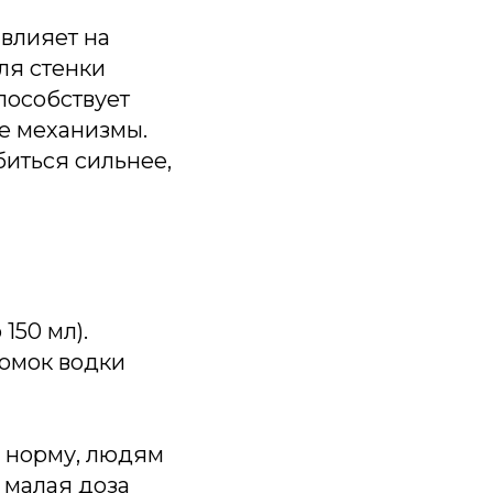
влияет на
ля стенки
пособствует
е механизмы.
биться сильнее,
150 мл).
рюмок водки
в норму, людям
 малая доза